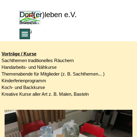
Direkt zum Seiteninhalt
Dorf(er)leben e.V.
Brunnthal
Menü überspringen
Menü
Vorträge / Kurse
Sachthemen traditionelles Räuchern
Handarbeits- und Nähkurse
Themenabende für Mitglieder
(z. B. Sachthemen... )
Kinderferienprogramm
Koch- und Backkurse
Kreative Kurse aller Art z. B. Malen, Basteln